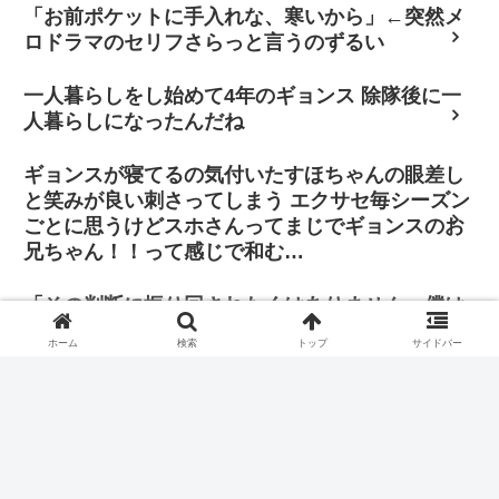
「お前ポケットに手入れな、寒いから」←突然メ
ロドラマのセリフさらっと言うのずるい
一人暮らしをし始めて4年のギョンス 除隊後に一
人暮らしになったんだね
ギョンスが寝てるの気付いたすほちゃんの眼差し
と笑みが良い刺さってしまう エクサセ毎シーズン
ごとに思うけどスホさんってまじでギョンスのお
兄ちゃん！！って感じで和む…
「その判断に振り回されたくはありません。僕は
自分の立ち位置で全力を尽くし、歌手と俳優双方
ホーム
検索
トップ
サイドバー
の正義を貫きたいと思っています」
ギョンス 「Popcorn」応援法 ポップコーンを「パッ」「コ
ン」と分けて言ったりしてるだけで簡単かとおもいきや、
「パッコン」（ポップコーン）というタイミングがちょいと
難しいです。