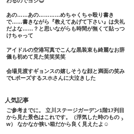
わるのでヨシ😌
あの……あの…………めちゃくちゃ殴り書き
で……書きながら『教えてあげて下さい』は失礼
だよな……？と思いながらも時間が無くて貼っつ
けちゃって
アイドルの空港写真でこんな黒装束も綺麗なお辞
儀も初めて見た笑笑笑笑
会場見渡すギョンスの嬉しそうな顔と満面の笑み
でLポーズするスホさんに大泣きした
人気記事
ご参考までに。 立川ステージガーデン1階17列目
から見た景色はこれです。（浮気した時のもの
w） なかなか狭い箱だから良く見えたよ☺