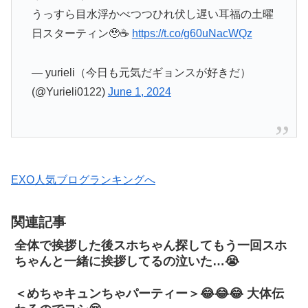
うっすら目水浮かべつつひれ伏し遅い耳福の土曜
日スターティン🥹☕️
https://t.co/g60uNacWQz
— yurieli（今日も元気だギョンスが好きだ）
(@Yurieli0122)
June 1, 2024
EXO人気ブログランキングへ
関連記事
全体で挨拶した後スホちゃん探してもう一回スホ
ちゃんと一緒に挨拶してるの泣いた…😭
＜めちゃキュンちゃパーティー＞😂😂😂 大体伝