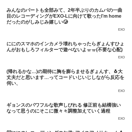
みんなのパートも全部みて、2年半ぶりのカムバの一曲
目のレコーディングがEXO-Lに向けて歌ったI’m home
だったのがしみじみ嬉しい🥲
EXO
ににのスマホのインカメラ壊れちゃったらぎょんすひょ
んがおもしろフィルターで遊べないよㅠㅠ(不要な心配)
EXO
(帰れるかな…)の期待に胸を膨らませるぎょんす、🐧大
丈夫だと思います…ってコードいじいじしながら反応を
伺い、
EXO
ギョンスのパワフルな歌声しびれる 修正前も結構強い
なって思うのにそこに微々々調整加えていく過程
EXO