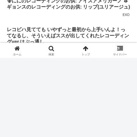
🐻‍ににのレコーディングのお供: アイスアメリカーノ 🐧
ギョンスのレコーディングのお供: リップ(ユリアージュ)
EXO
レコビハ見てても いやずっと最初から上手いんよ！っ
てなるし、そういえばススが出してくれたレコーディン
グver.はぶっ通し
EXO
ホーム
検索
トップ
サイドバー
EXO人気ブログランキングへ
次のページ
次
1
2
34
へ