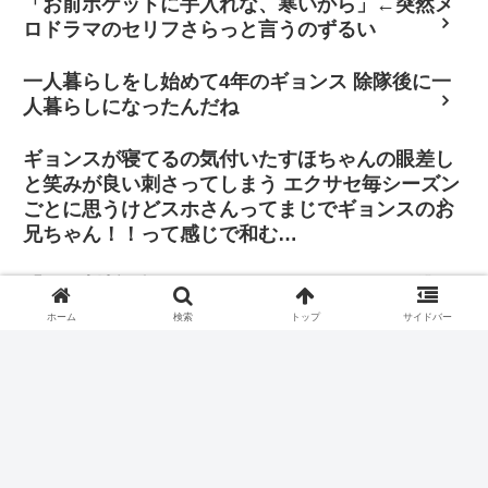
「お前ポケットに手入れな、寒いから」←突然メ
ロドラマのセリフさらっと言うのずるい
一人暮らしをし始めて4年のギョンス 除隊後に一
人暮らしになったんだね
ギョンスが寝てるの気付いたすほちゃんの眼差し
と笑みが良い刺さってしまう エクサセ毎シーズン
ごとに思うけどスホさんってまじでギョンスのお
兄ちゃん！！って感じで和む…
「その判断に振り回されたくはありません。僕は
自分の立ち位置で全力を尽くし、歌手と俳優双方
ホーム
検索
トップ
サイドバー
の正義を貫きたいと思っています」
ドギョンスを前に 宇宙最強ドギョンスを叫び 今夜サムギョプ
サルを叫び 愛してるドギョンスを叫び 叫びながら口笛も吹く