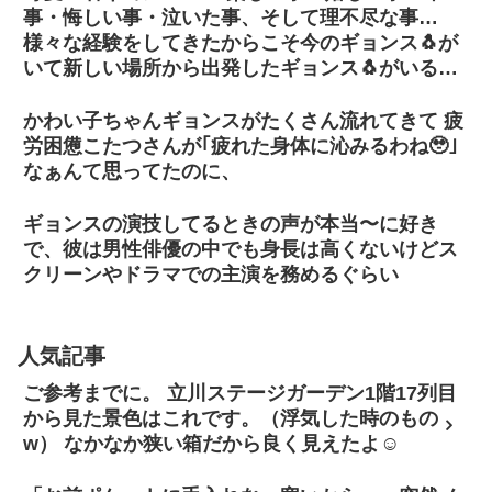
事・悔しい事・泣いた事、そして理不尽な事…
様々な経験をしてきたからこそ今のギョンス🐧が
いて新しい場所から出発したギョンス🐧がいると
思う🥺
かわい子ちゃんギョンスがたくさん流れてきて 疲
労困憊こたつさんが｢疲れた身体に沁みるわね🥹｣
なぁんて思ってたのに、
ギョンスの演技してるときの声が本当〜に好き
で、彼は男性俳優の中でも身長は高くないけどス
クリーンやドラマでの主演を務めるぐらい
人気記事
ご参考までに。 立川ステージガーデン1階17列目
から見た景色はこれです。（浮気した時のもの
w） なかなか狭い箱だから良く見えたよ☺