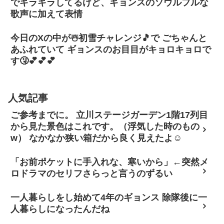
でキラキラしてるけど、ギョンスのソウルフルな
歌声に加えて表情
今日のXの中が☃️初雪チャレンジ🎵で ごちゃんと
あふれていて ギョンスのお目目がキョロキョロで
す🤧💕💕💕
人気記事
ご参考までに。 立川ステージガーデン1階17列目
から見た景色はこれです。（浮気した時のもの
w） なかなか狭い箱だから良く見えたよ☺
「お前ポケットに手入れな、寒いから」←突然メ
ロドラマのセリフさらっと言うのずるい
一人暮らしをし始めて4年のギョンス 除隊後に一
人暮らしになったんだね