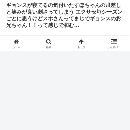
ギョンスが寝てるの気付いたすほちゃんの眼差し
と笑みが良い刺さってしまう エクサセ毎シーズン
ごとに思うけどスホさんってまじでギョンスのお
兄ちゃん！！って感じで和む…
「その判断に振り回されたくはありません。僕は
自分の立ち位置で全力を尽くし、歌手と俳優双方
ホーム
検索
トップ
サイドバー
の正義を貫きたいと思っています」
Popcornの掛け声監督 問題の「ポッコーン」のところ お手本
したら「えーーー」って言われて
ペンが口笛吹いてるか確認するドギョンス 厳しいwww
ホーム
EXO