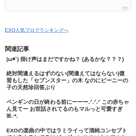
EXO人気ブログランキングへ
関連記事
|ω◉`) 掛け声はまだですかね？ (あるかな？？？)
絶対間違えるはずのない(間違えてはならない)復
習もした「セブンスター」の木 なのにビーニーの
子の天然珍回答ぶり
ペンギンの日が終わる前にーーー.ᐟ.ᐟ.ᐟ この赤ちゃ
ん見てー お世話されてるのもマルっと可愛すぎ
ꕤ.·*.
EXOの楽曲の中ではラミライって清純コンセプト