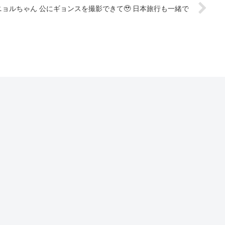
ョルちゃん 公にギョンスを撮影できて🥹 日本旅行も一緒で