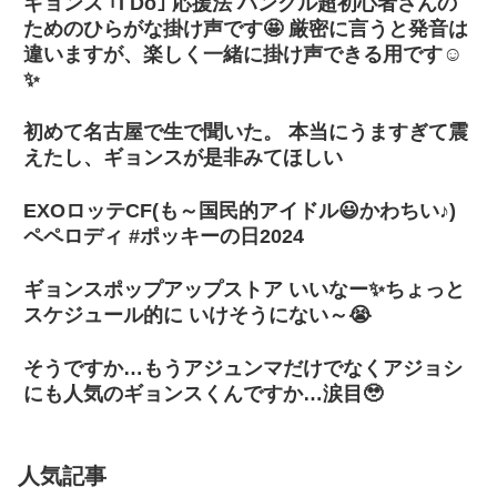
ギョンス ｢I Do｣ 応援法 ハングル超初心者さんの
ためのひらがな掛け声です🤩 厳密に言うと発音は
違いますが、楽しく一緒に掛け声できる用です☺️
✨
初めて名古屋で生で聞いた。 本当にうますぎて震
えたし、ギョンスが是非みてほしい
EXOロッテCF(も～国民的アイドル😃かわちい♪)
ペペロディ #ポッキーの日2024
ギョンスポップアップストア いいなー✨ちょっと
スケジュール的に いけそうにない～😭
そうですか…もうアジュンマだけでなくアジョシ
にも人気のギョンスくんですか…涙目🥹
人気記事