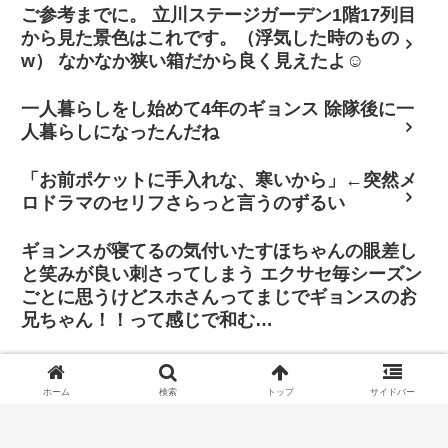
ご参考までに。 立川ステージガーデン1階17列目
から見た景色はこれです。（浮気した時のもの
w） なかなか狭い箱だから良く見えたよ☺
一人暮らしをし始めて4年のギョンス 除隊後に一
人暮らしになったんだね
「お前ポケットに手入れな、寒いから」←突然メ
ロドラマのセリフさらっと言うのずるい
ギョンスが寝てるの気付いたすほちゃんの眼差し
と笑みが良い刺さってしまう エクサセ毎シーズン
ごとに思うけどスホさんってまじでギョンスのお
兄ちゃん！！って感じで和む…
「その判断に振り回されたくはありません。僕は
自分の立ち位置で全力を尽くし、歌手と俳優双方
ホーム
検索
トップ
サイドバー
の正義を貫きたいと思っています」