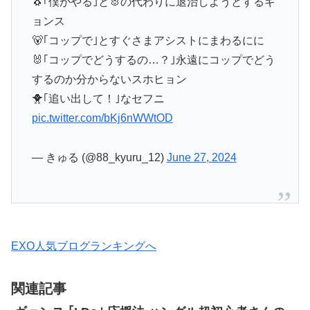
🐧｢僕がやる｣と🐰の代わりに退治しようとするギ
ョンス
🐻‍｢コップで｣とすぐさまアシストにまわるにに
🐰｢コップでどうするの…？｣永遠にコップでどう
するのか分からないスホヒョン
🐥｢追い出して！｣なセフニ
pic.twitter.com/bKj6nWWtOD
— きゅる (@88_kyuru_12)
June 27, 2024
EXO人気ブログランキングへ
関連記事