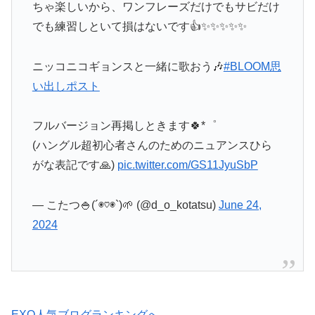
でも練習しといて損はないです👍✨✨✨✨✨
ニッコニコギョンスと一緒に歌おう🎶
#BLOOM思
い出しポスト
フルバージョン再掲しときます🍀*゜
(ハングル超初心者さんのためのニュアンスひら
がな表記です🙏)
pic.twitter.com/GS11JyuSbP
— こたつ🍚(´◉♡◉`)🌱 (@d_o_kotatsu)
June 24,
2024
EXO人気ブログランキングへ