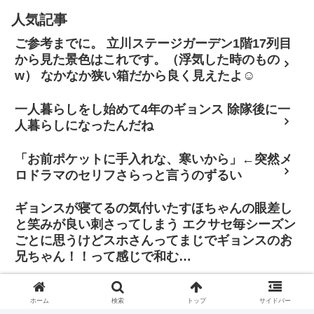
人気記事
ご参考までに。 立川ステージガーデン1階17列目
から見た景色はこれです。（浮気した時のもの
w） なかなか狭い箱だから良く見えたよ☺
一人暮らしをし始めて4年のギョンス 除隊後に一
人暮らしになったんだね
「お前ポケットに手入れな、寒いから」←突然メ
ロドラマのセリフさらっと言うのずるい
ギョンスが寝てるの気付いたすほちゃんの眼差し
と笑みが良い刺さってしまう エクサセ毎シーズン
ごとに思うけどスホさんってまじでギョンスのお
兄ちゃん！！って感じで和む…
「その判断に振り回されたくはありません。僕は
自分の立ち位置で全力を尽くし、歌手と俳優双方
ホーム
検索
トップ
サイドバー