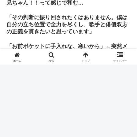
兄ちゃん！！って感じで和む…
「その判断に振り回されたくはありません。僕は
自分の立ち位置で全力を尽くし、歌手と俳優双方
の正義を貫きたいと思っています」
「お前ポケットに手入れな、寒いから」←突然メ
ロドラマのセリフさらっと言うのずるい
ホーム
検索
トップ
サイドバー
去年の7月はEXOカムバで盛り上がってたよなーと思ってみて
みたら1年前の7月2日は『Hear Me Out』のMVビハインドが出
た日だった
ギョンちゃんとんでもない可愛さだな😭
ホーム
EXO