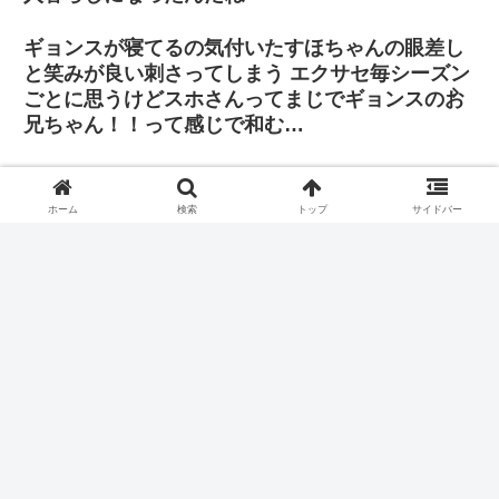
ギョンスが寝てるの気付いたすほちゃんの眼差し
と笑みが良い刺さってしまう エクサセ毎シーズン
ごとに思うけどスホさんってまじでギョンスのお
兄ちゃん！！って感じで和む…
「その判断に振り回されたくはありません。僕は
自分の立ち位置で全力を尽くし、歌手と俳優双方
ホーム
検索
トップ
サイドバー
の正義を貫きたいと思っています」
第３弾は(!?)ソルギョングさんとドギョンスのスニーカー大笑
いポストカードとかいかがでしょうか(貪欲なオタク)
ギョンスの入隊時の思い出🥹
ホーム
EXO
ギョンス