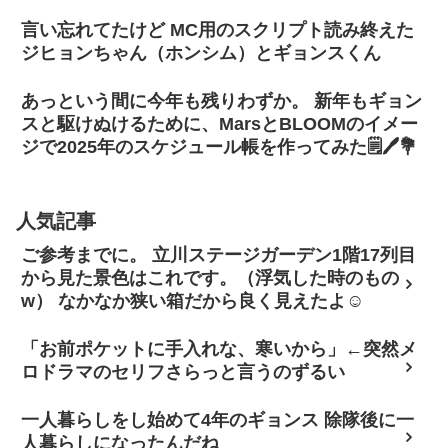
言い忘れてたけど MC用のスクリプト読み終えた
ジヒョンちゃん（ホンシム）とギョンスくん
あっという間に今年も残りわずか。 新年もギョン
スと駆けぬけるために、MarsとBLOOMのイメー
ジで2025年のスケジュール帳を作ってみた🗒️🖊️💐
人気記事
ご参考までに。 立川ステージガーデン1階17列目
から見た景色はこれです。（浮気した時のもの
w） なかなか狭い箱だから良く見えたよ☺
「お前ポケットに手入れな、寒いから」←突然メ
ロドラマのセリフさらっと言うのずるい
一人暮らしをし始めて4年のギョンス 除隊後に一
人暮らしになったんだね