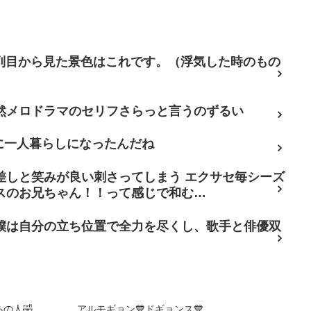
7列目から見た景色はこれです。（浮気した時のもの
然メロドラマのセリフさらっと言うのずるい
に一人暮らしになったんだね
差しと笑みが良い刺さってしまう エクサセ毎シーズ
スのお兄ちゃん！！って感じで和む…
僕は自分の立ち位置で全力を尽くし、歌手と俳優双
るあの人🤣 アルモギョン💙ドギョンス💙