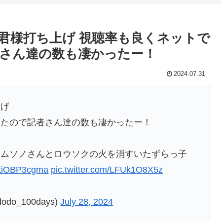
君様打ち上げ 視聴率も良くネットで
さん達の数も凄かったー！
2024.07.31
上げ
てたので記者さん達の数も凄かったー！
キムソノさんとロウソクの火を消すいたずらっ子
m/kiOBP3cgma
pic.twitter.com/LFUk1O8X5z
o_100days)
July 28, 2024