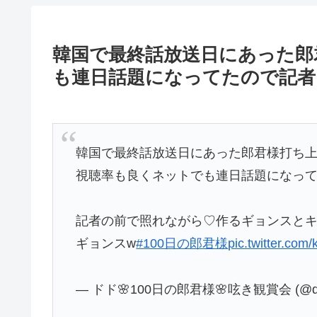
韓国で最終話放送日にあった郎
も連日話題になってたので記者
韓国で最終話放送日にあった郎君様打ち
視聴率も良くネットでも連日話題になっ
記者の前で照れながら♡作るギョンスと
ギョンスw
#100日の郎君様
pic.twitter.co
— ドド🌸100日の郎君様🌸呟き観賞会 (@dod