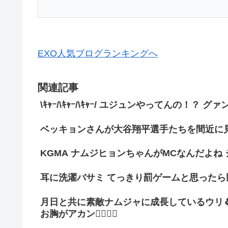
EXO人気ブログランキングへ
関連記事
\ｷｬｰ/\ｷｬｰ/\ｷｬｰ/ ユジュンやってんの！
ベッキョンさんが大谷翔平選手たちを間近に見
KGMA ナムジヒョンちゃんがMCなんだよね
耳に洗濯バサミ てっきり罰ゲームと思ったら
月日と共に素敵ナムジャに成長しているウリ
お胸がアカン❤️‍🔥❤️‍🔥