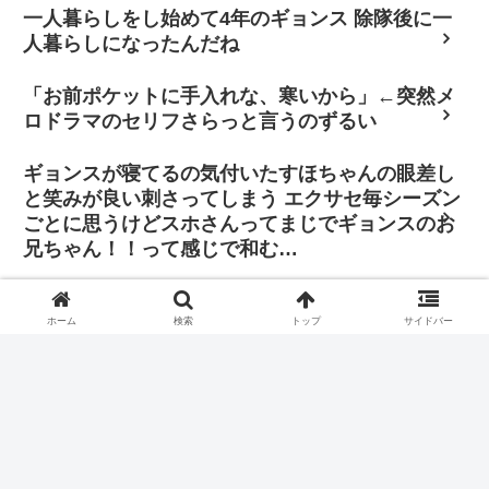
一人暮らしをし始めて4年のギョンス 除隊後に一
人暮らしになったんだね
「お前ポケットに手入れな、寒いから」←突然メ
ロドラマのセリフさらっと言うのずるい
ギョンスが寝てるの気付いたすほちゃんの眼差し
と笑みが良い刺さってしまう エクサセ毎シーズン
ごとに思うけどスホさんってまじでギョンスのお
兄ちゃん！！って感じで和む…
「その判断に振り回されたくはありません。僕は
自分の立ち位置で全力を尽くし、歌手と俳優双方
ホーム
検索
トップ
サイドバー
の正義を貫きたいと思っています」
BLOOMヨコハマfinalに行くと 薔薇の花より紫蘇の葉の香りを
愛で 目に見えない大切なものと