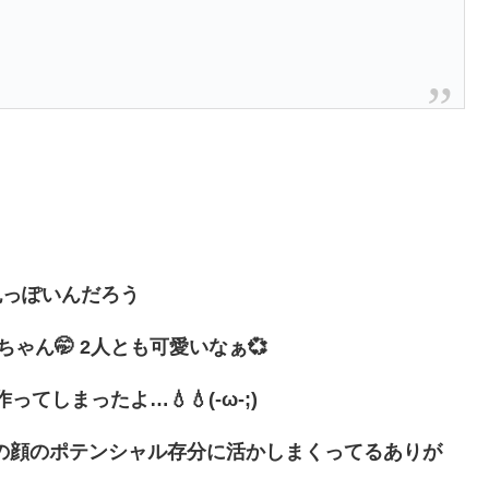
色っぽいんだろう
ゃん🤭 2人とも可愛いなぁ💞
てしまったよ…💧💧(-ω-;)
の顔のポテンシャル存分に活かしまくってるありが