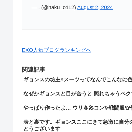
— . (@haku_o112)
August 2, 2024
EXO人気ブログランキングへ
関連記事
ギョンスの坊主×スーツってなんでこんなに
なぜかギョンスと目が合うと 照れちゃうベクち
やっぱり作ったよ… ウリ🐧🎤コン✨戦闘服👕作っ
表と裏です。ギョンスここにきて急激に自分
とうございます