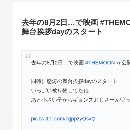
去年の8月2日…で映画 #THE
舞台挨拶dayのスタート
去年の8月2日…で映画
#THEMOON
が公
同時に怒涛の舞台挨拶dayのスタート
いっぱい被り物してたね
あと小さい子からギョンスおじさーん♡って
pic.twitter.com/cgppzyQsxQ