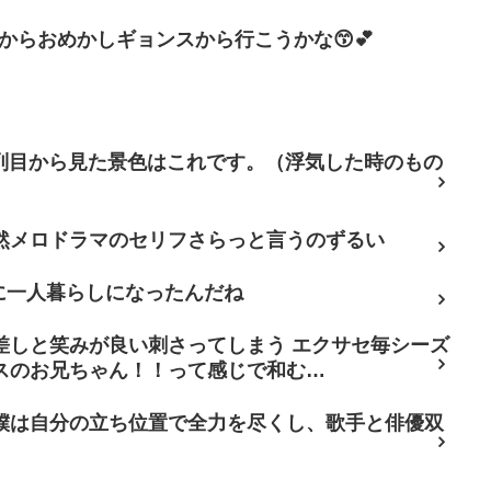
だからおめかしギョンスから行こうかな😙💕
7列目から見た景色はこれです。（浮気した時のもの
然メロドラマのセリフさらっと言うのずるい
に一人暮らしになったんだね
差しと笑みが良い刺さってしまう エクサセ毎シーズ
スのお兄ちゃん！！って感じで和む…
僕は自分の立ち位置で全力を尽くし、歌手と俳優双