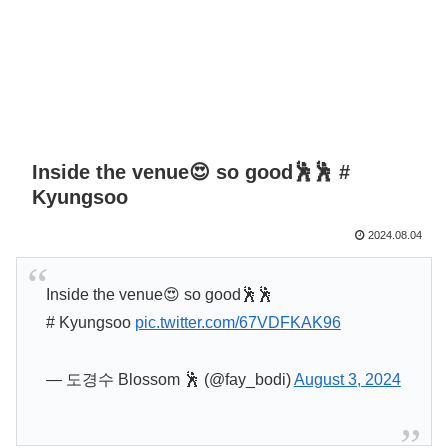
Inside the venue😍 so good🕺🕺 #
Kyungsoo
2024.08.04
Inside the venue😍 so good🕺🕺
# Kyungsoo
pic.twitter.com/67VDFKAK96
— 도경수 Blossom 🕺 (@fay_bodi)
August 3, 2024