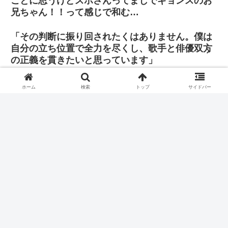
ごとに思うけどスホさんってまじでギョンスのお
兄ちゃん！！って感じで和む…
「その判断に振り回されたくはありません。僕は
自分の立ち位置で全力を尽くし、歌手と俳優双方
の正義を貫きたいと思っています」
ホーム
検索
トップ
サイドバー
ギョンスくん、最近はなんかもう第一ボタンまできっちりと
留めなくなったね🥹
今言わないと、もっとツラくなりそうだから今日書いてお
く。 前号より、もう当たり前みたいにギョンスがいない
PLANET。 悲しくてつらくて
ホーム
EXO