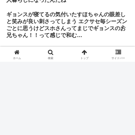
ギョンスが寝てるの気付いたすほちゃんの眼差し
と笑みが良い刺さってしまう エクサセ毎シーズン
ごとに思うけどスホさんってまじでギョンスのお
兄ちゃん！！って感じで和む…
「その判断に振り回されたくはありません。僕は
自分の立ち位置で全力を尽くし、歌手と俳優双方
ホーム
検索
トップ
サイドバー
の正義を貫きたいと思っています」
ラス1の投げ方が独特wwwwwwwww
大阪BLOOMの客席降りをした時は2階3階の人は残念ですね～
でも大丈夫ですよね？とたしなめられw
ホーム
EXO