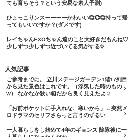
ても育ちそう？という安易な素人予測)
ひょっこりンスーーーーかわいい💞💞💞持って帰
ってもいいですか？(ダメです)
レイちゃんEXOちゃん達のこと大好きだもんね♡
少しずつ少しずつ近づいてる気がする✨
人気記事
ご参考までに。 立川ステージガーデン1階17列目
から見た景色はこれです。（浮気した時のもの
w） なかなか狭い箱だから良く見えたよ☺
「お前ポケットに手入れな、寒いから」←突然メ
ロドラマのセリフさらっと言うのずるい
一人暮らしをし始めて4年のギョンス 除隊後に一
人暮らしになったんだね