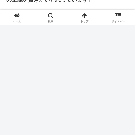
ホーム
検索
トップ
サイドバー
ふと、集合してるEXOを見たくなってしまう…エリです😌
アイドォル炸裂シウちゃん 最強で無敵めちゃイケーーーーっ
ホーム
EXO
ギョンス
EXO最新情報のブログ
【目次】
プライバシーポリシー
© 2018 EXO最新情報のブログ.