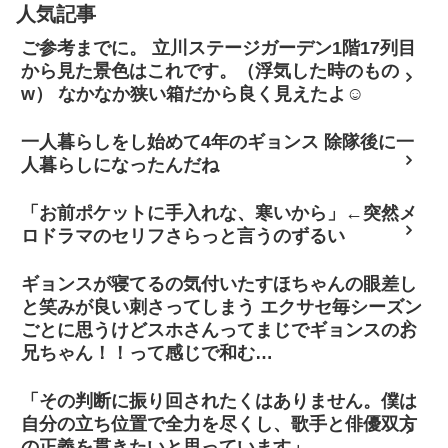
人気記事
ご参考までに。 立川ステージガーデン1階17列目
から見た景色はこれです。（浮気した時のもの
w） なかなか狭い箱だから良く見えたよ☺
一人暮らしをし始めて4年のギョンス 除隊後に一
人暮らしになったんだね
「お前ポケットに手入れな、寒いから」←突然メ
ロドラマのセリフさらっと言うのずるい
ギョンスが寝てるの気付いたすほちゃんの眼差し
と笑みが良い刺さってしまう エクサセ毎シーズン
ごとに思うけどスホさんってまじでギョンスのお
兄ちゃん！！って感じで和む…
「その判断に振り回されたくはありません。僕は
自分の立ち位置で全力を尽くし、歌手と俳優双方
の正義を貫きたいと思っています」