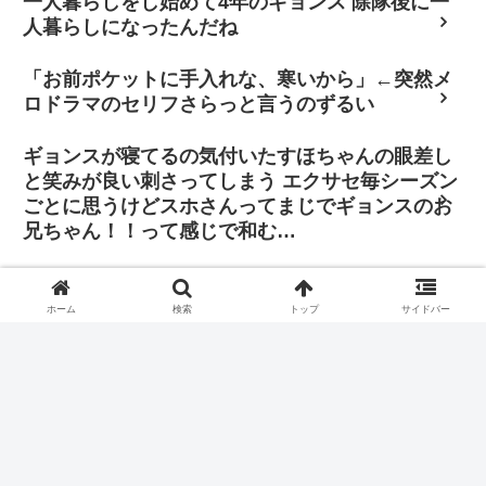
一人暮らしをし始めて4年のギョンス 除隊後に一
人暮らしになったんだね
「お前ポケットに手入れな、寒いから」←突然メ
ロドラマのセリフさらっと言うのずるい
ギョンスが寝てるの気付いたすほちゃんの眼差し
と笑みが良い刺さってしまう エクサセ毎シーズン
ごとに思うけどスホさんってまじでギョンスのお
兄ちゃん！！って感じで和む…
「その判断に振り回されたくはありません。僕は
自分の立ち位置で全力を尽くし、歌手と俳優双方
ホーム
検索
トップ
サイドバー
の正義を貫きたいと思っています」
【Tempo】 ジョンデの내 눈을 바라보고 말해(僕の目を見つめ
て言って)で