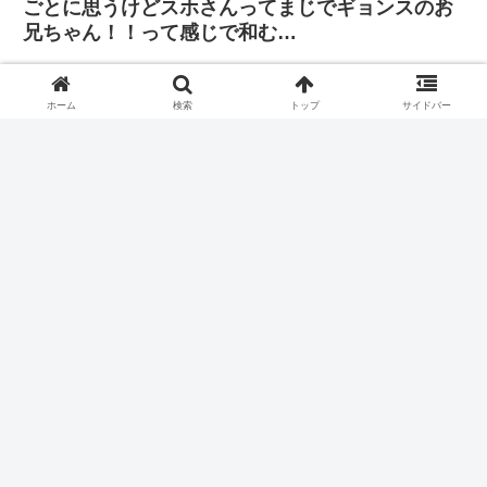
ごとに思うけどスホさんってまじでギョンスのお
兄ちゃん！！って感じで和む…
「その判断に振り回されたくはありません。僕は
自分の立ち位置で全力を尽くし、歌手と俳優双方
ホーム
検索
トップ
サイドバー
の正義を貫きたいと思っています」
BAEKHYUN 4集アルバム ‘Hello, World’ ファンサイン会+写真
撮影会開催のご案内
かわいい あまりにも”おもち”がすぎる
ホーム
EXO
ギョンス