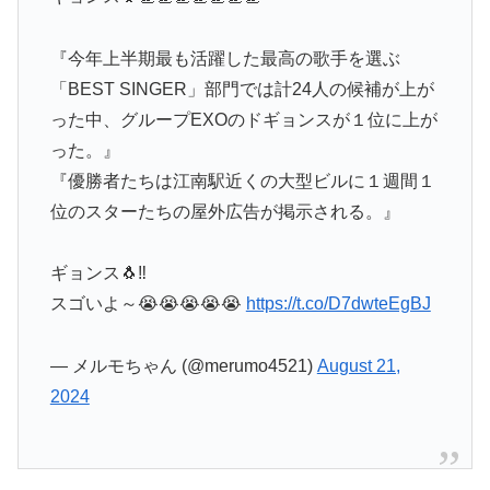
『今年上半期最も活躍した最高の歌手を選ぶ
「BEST SINGER」部門では計24人の候補が上が
った中、グループEXOのドギョンスが１位に上が
った。』
『優勝者たちは江南駅近くの大型ビルに１週間１
位のスターたちの屋外広告が掲示される。』
ギョンス🐧‼️
スゴいよ～😭😭😭😭😭
https://t.co/D7dwteEgBJ
— メルモちゃん (@merumo4521)
August 21,
2024