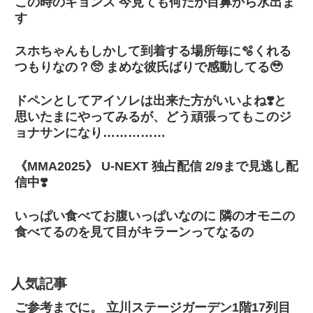
この時のギョンス 今見ても何だか目鼻から水出ま
す
スホちゃんもしかして到着する場所毎に🫧くれる
つもりなの？🥺 まめな彼氏ばりで感動してる🥹
ドペンとしてアイソレは出来た方がいいよね❣️と
思いたまにやってみるが、どう頑張ってもこのジ
ョナサンになり……………
《MMA2025》 U-NEXT 独占配信 2/9まで見逃し配
信中❣️
いっぱい食べてお腹いっぱいなのに 隣のオモニの
食べてるのを見て目がキラーンってなるの
人気記事
ご参考までに。 立川ステージガーデン1階17列目