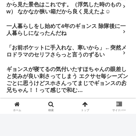
から見た景色はこれです。（浮気した時のもの
w） なかなか狭い箱だから良く見えたよ☺
一人暮らしをし始めて4年のギョンス 除隊後に一
人暮らしになったんだね
「お前ポケットに手入れな、寒いから」←突然メ
ロドラマのセリフさらっと言うのずるい
ギョンスが寝てるの気付いたすほちゃんの眼差し
と笑みが良い刺さってしまう エクサセ毎シーズン
ごとに思うけどスホさんってまじでギョンスのお
兄ちゃん！！って感じで和む…
「その判断に振り回されたくはありません。僕は
自分の立ち位置で全力を尽くし、歌手と俳優双方
ホーム
検索
トップ
サイドバー
の正義を貫きたいと思っています」