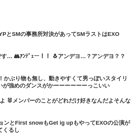
JYPとSMの事務所対決があってSMラストはEXO
す… 👥ｱﾝﾃﾞｪー！！ 🐧アンデヨ…？アンデヨ？？
ay2！！かぶり物も無し、動きやすくて男っぽいスタイリ
いが強めのダンスがかーーーーーーっこいい
んでだよ 🐰メンバーのことがどれだけ好きなんだよそんな
とFirst snowもGet ig upもやってEXOの公演が
てくるし