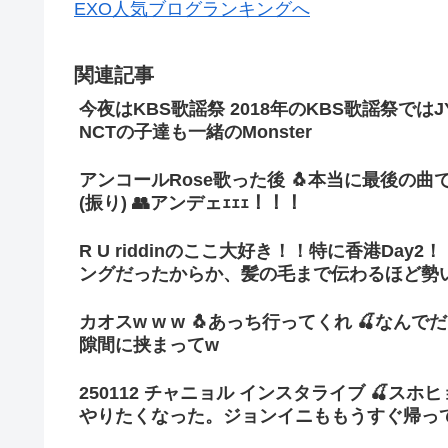
EXO人気ブログランキングへ
関連記事
今夜はKBS歌謡祭 2018年のKBS歌謡祭では
NCTの子達も一緒のMonster
アンコールRose歌った後 🐧本当に最後の曲で
(振り) 👥アンデェｪｪｪ！！！
R U riddinのここ大好き！！特に香港D
ングだったからか、髪の毛まで伝わるほど勢
カオスw w w 🐧あっち行ってくれ 🍒な
隙間に挟まってw
250112 チャニョル インスタライブ 🍒スホヒョン
やりたくなった。ジョンイニももうすぐ帰っ