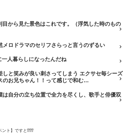
7列目から見た景色はこれです。（浮気した時のもの
然メロドラマのセリフさらっと言うのずるい
に一人暮らしになったんだね
差しと笑みが良い刺さってしまう エクサセ毎シーズ
スのお兄ちゃん！！って感じで和む…
僕は自分の立ち位置で全力を尽くし、歌手と俳優双
】ですと⁉️⁉️⁉️