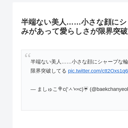
半端ない美人……小さな顔にシ
みがあって愛らしさが限界突破
半端ない美人……小さな顔にシャープな
限界突破してる
pic.twitter.com/ctt2Oxs1q
— ましゅこ🍭c('ㅅ'🍬c)☔ (@baekchanyeo