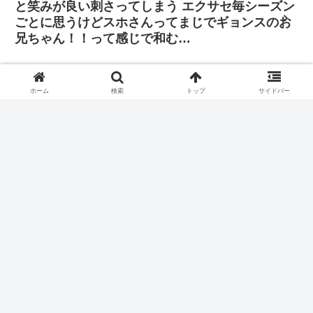
と笑みが良い刺さってしまう エクサセ毎シーズン
ごとに思うけどスホさんってまじでギョンスのお
兄ちゃん！！って感じで和む…
「その判断に振り回されたくはありません。僕は
自分の立ち位置で全力を尽くし、歌手と俳優双方
ホーム
検索
トップ
サイドバー
の正義を貫きたいと思っています」
あまりにも当たり前になっててもう話題にもならないけど、
チャニョルのネイティブな日本語ほんとに素晴らしいよ。本
当に努力の人。
『最後にポルハートを』のリクエストに応えるギョンスくん
気をつけて行ってらっしゃい✈️
ホーム
EXO
チャンヨル（チャニョル）