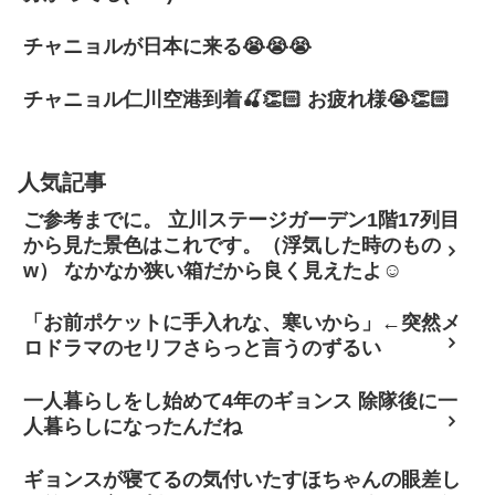
チャニョルが日本に来る😭😭😭
チャニョル仁川空港到着🍒👏🏻 お疲れ様😭👏🏻
人気記事
ご参考までに。 立川ステージガーデン1階17列目
から見た景色はこれです。（浮気した時のもの
w） なかなか狭い箱だから良く見えたよ☺
「お前ポケットに手入れな、寒いから」←突然メ
ロドラマのセリフさらっと言うのずるい
一人暮らしをし始めて4年のギョンス 除隊後に一
人暮らしになったんだね
ギョンスが寝てるの気付いたすほちゃんの眼差し