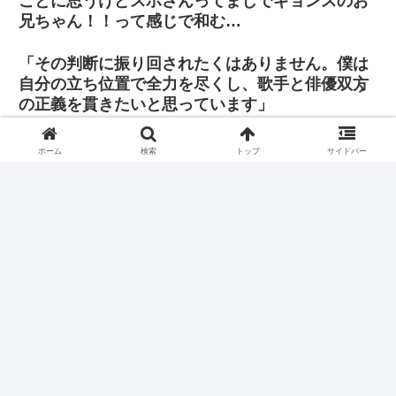
ごとに思うけどスホさんってまじでギョンスのお
兄ちゃん！！って感じで和む…
「その判断に振り回されたくはありません。僕は
自分の立ち位置で全力を尽くし、歌手と俳優双方
の正義を貫きたいと思っています」
ホーム
検索
トップ
サイドバー
てか今更だけど、ベッキョンさんがexoちゃん達とエリの前以
外で普通に喋ってる姿見るのも３年半ぶりとか？余裕を持っ
て堂々と話す姿が以前と全然違くて🫠
240906 MusicBank カムバックステージ
ホーム
EXO
ギョンス