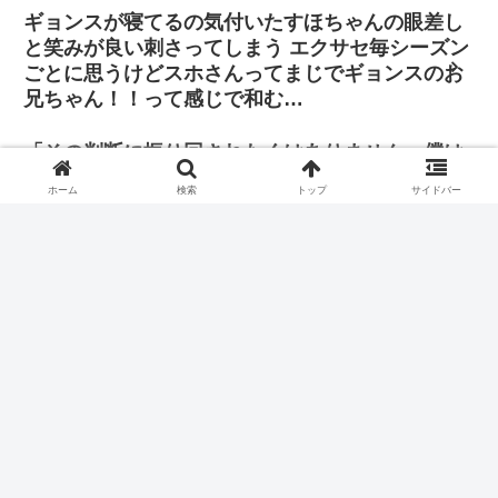
ギョンスが寝てるの気付いたすほちゃんの眼差し
と笑みが良い刺さってしまう エクサセ毎シーズン
ごとに思うけどスホさんってまじでギョンスのお
兄ちゃん！！って感じで和む…
「その判断に振り回されたくはありません。僕は
自分の立ち位置で全力を尽くし、歌手と俳優双方
ホーム
検索
トップ
サイドバー
の正義を貫きたいと思っています」
また、おまえ、やめろ、
「『年上』を感じて…」って照れながら話すヨンジちゃんに
対して、どうしたんだよ？こっち来いよ？なギョンスさん
よ…
ホーム
EXO