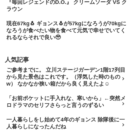
『毎回レジェンドのD.O.』 クリームソーダ VS ク
ラウン
現在67kg🐧 ギョンス🐧が57kgになろうが70kgに
なろうが食べたい物を食べて元気で幸せでいてく
れるならそれで良い🥹
人気記事
ご参考までに。 立川ステージガーデン1階17列目
から見た景色はこれです。（浮気した時のもの
w） なかなか狭い箱だから良く見えたよ☺
「お前ポケットに手入れな、寒いから」←突然メ
ロドラマのセリフさらっと言うのずるい
一人暮らしをし始めて4年のギョンス 除隊後に一
人暮らしになったんだね