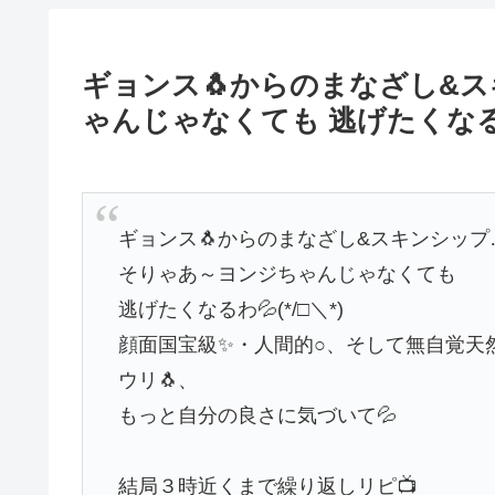
ギョンス🐧からのまなざし&
ゃんじゃなくても 逃げたくなるわ
ギョンス🐧からのまなざし&スキンシップ
そりゃあ～ヨンジちゃんじゃなくても
逃げたくなるわ💦(*/□＼*)
顔面国宝級✨・人間的○、そして無自覚天
ウリ🐧、
もっと自分の良さに気づいて💦
結局３時近くまで繰り返しリピ📺️