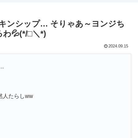
スキンシップ… そりゃあ～ヨンジち
(*/□＼*)
2024.09.15
…
然人たらしww