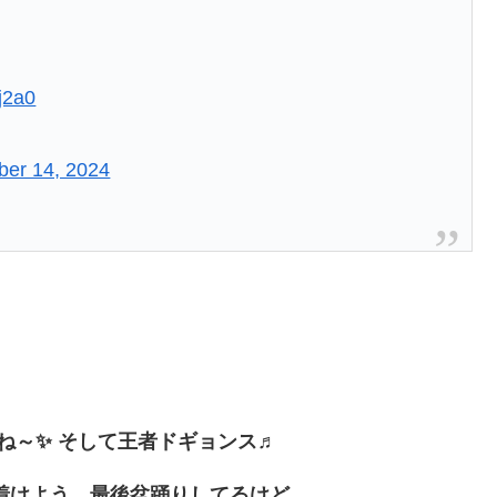
j2a0
er 14, 2024
ね～✨ そして王者ドギョンス♬
着けよう、最後盆踊りしてるけど