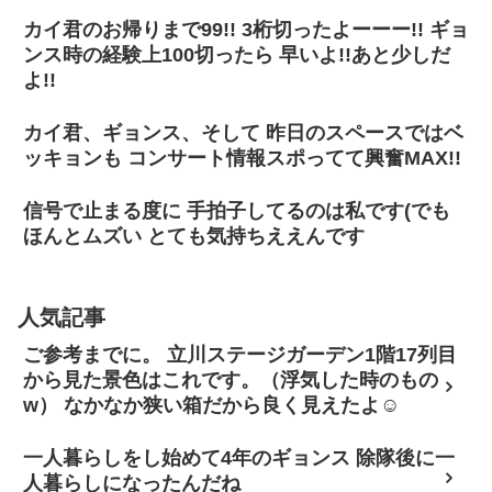
カイ君のお帰りまで99!! 3桁切ったよーーー!! ギョ
ンス時の経験上100切ったら 早いよ!!あと少しだ
よ!!
カイ君、ギョンス、そして 昨日のスペースではベ
ッキョンも コンサート情報スポってて興奮MAX!!
信号で止まる度に 手拍子してるのは私です(でも
ほんとムズい とても気持ちええんです
人気記事
ご参考までに。 立川ステージガーデン1階17列目
から見た景色はこれです。（浮気した時のもの
w） なかなか狭い箱だから良く見えたよ☺
一人暮らしをし始めて4年のギョンス 除隊後に一
人暮らしになったんだね