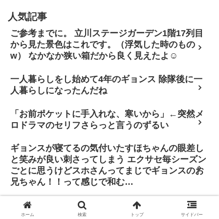
人気記事
ご参考までに。 立川ステージガーデン1階17列目
から見た景色はこれです。（浮気した時のもの
w） なかなか狭い箱だから良く見えたよ☺
一人暮らしをし始めて4年のギョンス 除隊後に一
人暮らしになったんだね
「お前ポケットに手入れな、寒いから」←突然メ
ロドラマのセリフさらっと言うのずるい
ギョンスが寝てるの気付いたすほちゃんの眼差し
と笑みが良い刺さってしまう エクサセ毎シーズン
ごとに思うけどスホさんってまじでギョンスのお
兄ちゃん！！って感じで和む…
「その判断に振り回されたくはありません。僕は
自分の立ち位置で全力を尽くし、歌手と俳優双方
ホーム
検索
トップ
サイドバー