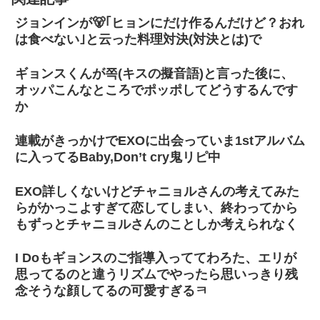
ジョンインが🐻‍｢ヒョンにだけ作るんだけど？おれ
は食べない｣と云った料理対決(対決とは)で
ギョンスくんが쪽(キスの擬音語)と言った後に、
オッパこんなところでポッポしてどうするんです
か
連載がきっかけでEXOに出会っていま1stアルバム
に入ってるBaby,Don’t cry鬼リピ中
EXO詳しくないけどチャニョルさんの考えてみた
らがかっこよすぎて恋してしまい、終わってから
もずっとチャニョルさんのことしか考えられなく
I Doもギョンスのご指導入っててわろた、エリが
思ってるのと違うリズムでやったら思いっきり残
念そうな顔してるの可愛すぎるㅋ