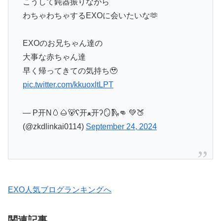
こうして鈍器振りながら
わちゃわちゃするEXOに会いたいな🫶
EXOのお兄ちゃん達の
大事な赤ちゃん達
早く帰ってきての気持ち🥹
pic.twitter.com/kkuoxltLPT
— P开N🥚🌰🐻ʕ开ﻌ开ʔ🪞🛝👊 💚🍑
(@zkdlinkai0114)
September 24, 2024
EXO人気ブログランキングへ
関連記事