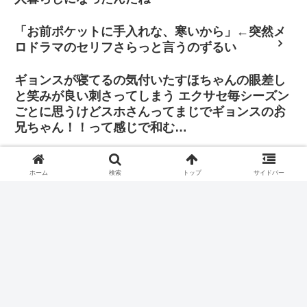
「お前ポケットに手入れな、寒いから」←突然メ
ロドラマのセリフさらっと言うのずるい
ギョンスが寝てるの気付いたすほちゃんの眼差し
と笑みが良い刺さってしまう エクサセ毎シーズン
ごとに思うけどスホさんってまじでギョンスのお
兄ちゃん！！って感じで和む…
「その判断に振り回されたくはありません。僕は
自分の立ち位置で全力を尽くし、歌手と俳優双方
ホーム
検索
トップ
サイドバー
の正義を貫きたいと思っています」
ヨンデくんのバラエティ出演もしっかり見てたイサンイ、相
思相愛でいちゃついててかわいい。
🍒「僕の席はスタンディングにしてもらいましたよね？僕ス
タンディングから見たいです」