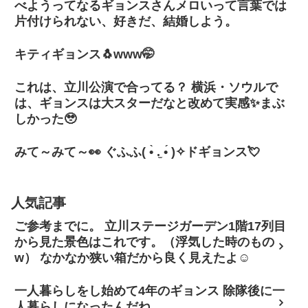
べようってなるギョンスさんメロいって言葉では
片付けられない、好きだ、結婚しよう。
キティギョンス🐧www🤭
これは、立川公演で合ってる？ 横浜・ソウルで
は、ギョンスは大スターだなと改めて実感✨まぶ
しかった🥹
みて～みて～👀 ぐふふ( •̀ .̫ •́ )✧ドギョンス💘
人気記事
ご参考までに。 立川ステージガーデン1階17列目
から見た景色はこれです。（浮気した時のもの
w） なかなか狭い箱だから良く見えたよ☺
一人暮らしをし始めて4年のギョンス 除隊後に一
人暮らしになったんだね