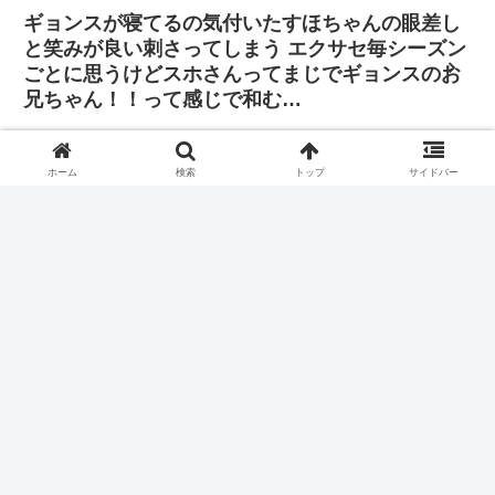
ギョンスが寝てるの気付いたすほちゃんの眼差し
と笑みが良い刺さってしまう エクサセ毎シーズン
ごとに思うけどスホさんってまじでギョンスのお
兄ちゃん！！って感じで和む…
「その判断に振り回されたくはありません。僕は
自分の立ち位置で全力を尽くし、歌手と俳優双方
ホーム
検索
トップ
サイドバー
の正義を貫きたいと思っています」
ギョンスが着席して一息付く間も無く秒で肉食べて落ち着き
のない幸せそうな姿見てるだけでこちらもほっこり幸せ。
クリソ期ギョンス🐧はマジで格好良い💖 まさかのお胸チラリ
♡でどれだけのヨジャが衝撃を受けたか‼️Σ(ﾟﾛﾟ;)
ホーム
EXO
ギョンス