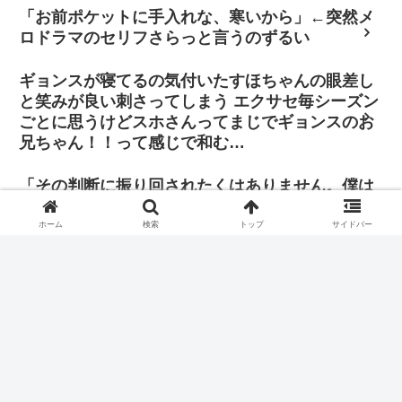
「お前ポケットに手入れな、寒いから」←突然メ
ロドラマのセリフさらっと言うのずるい
ギョンスが寝てるの気付いたすほちゃんの眼差し
と笑みが良い刺さってしまう エクサセ毎シーズン
ごとに思うけどスホさんってまじでギョンスのお
兄ちゃん！！って感じで和む…
「その判断に振り回されたくはありません。僕は
自分の立ち位置で全力を尽くし、歌手と俳優双方
の正義を貫きたいと思っています」
ホーム
検索
トップ
サイドバー
2024 KGMA コリア グランド ミュージック アワード にギョ
ンスさんが出るって…？ライズやウィシちゃん達と一緒
に…？何事…？
Rewrite The Star カバーのbehind意訳