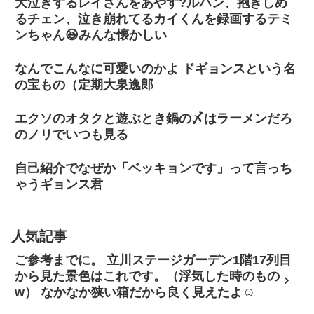
大泣きするレイさんをあやす?ルハン、抱きしめ
るチェン、泣き崩れてるカイくんを録画するテミ
ンちゃん😆みんな懐かしい
なんでこんなに可愛いのかよ ドギョンスという名
の宝もの（定期大泉逸郎
エクソのオタクと遊ぶとき鍋の〆はラーメンだろ
のノリでいつも見る
自己紹介でなぜか「ベッキョンです」って言っち
ゃうギョンス君
人気記事
ご参考までに。 立川ステージガーデン1階17列目
から見た景色はこれです。（浮気した時のもの
w） なかなか狭い箱だから良く見えたよ☺