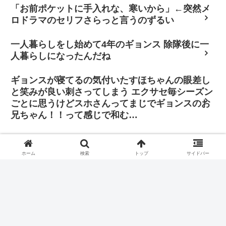
「お前ポケットに手入れな、寒いから」←突然メ
ロドラマのセリフさらっと言うのずるい
一人暮らしをし始めて4年のギョンス 除隊後に一
人暮らしになったんだね
ギョンスが寝てるの気付いたすほちゃんの眼差し
と笑みが良い刺さってしまう エクサセ毎シーズン
ごとに思うけどスホさんってまじでギョンスのお
兄ちゃん！！って感じで和む…
「その判断に振り回されたくはありません。僕は
自分の立ち位置で全力を尽くし、歌手と俳優双方
ホーム
検索
トップ
サイドバー
の正義を貫きたいと思っています」
このギョンスめちゃめちゃ可愛くて好きなんだけど…