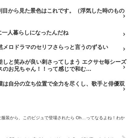
7列目から見た景色はこれです。（浮気した時のもの
に一人暮らしになったんだね
然メロドラマのセリフさらっと言うのずるい
差しと笑みが良い刺さってしまう エクサセ毎シーズ
スのお兄ちゃん！！って感じで和む…
僕は自分の立ち位置で全力を尽くし、歌手と俳優双
な服装から、このビジュで登場されたら Oh…ってなるよね！わか
ナPDペンミに来てたヨンジちゃん SmallGirl歌ったんだね