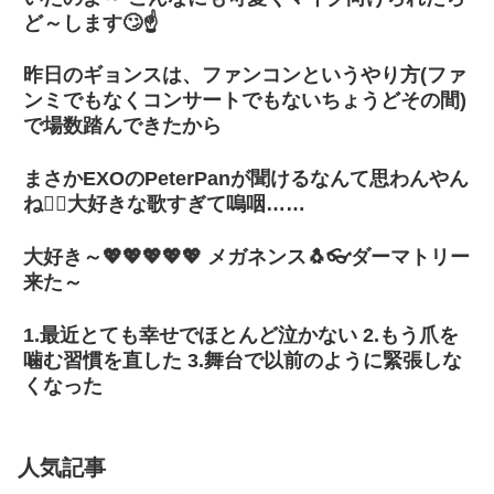
ど～します🙄☝️
昨日のギョンスは、ファンコンというやり方(ファ
ンミでもなくコンサートでもないちょうどその間)
で場数踏んできたから
まさかEXOのPeterPanが聞けるなんて思わんやん
ね🧚‍♂️大好きな歌すぎて嗚咽……
大好き～💖💖💖💖💖 メガネンス🐧👓ダーマトリー
来た～
1.最近とても幸せでほとんど泣かない 2.もう爪を
噛む習慣を直した 3.舞台で以前のように緊張しな
くなった
人気記事