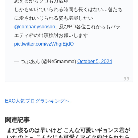
思えるからソロも万歳🙌
しかも막내でいられる時間も長くはない…형たち
に愛されいじられる姿も堪能したい
@companysoosoo_
及びPD各位これからもバラ
エティ枠の出演検討お願いします
pic.twitter.com/vzWhgiEjdO
— つぶあん (@Ne5mamma)
October 5, 2024
EXO人気ブログランキングへ
関連記事
まだ寝るのは早いけど こんな可愛いギョンス君が
いたのよ～ こんなにも可愛くマイク向けられたら