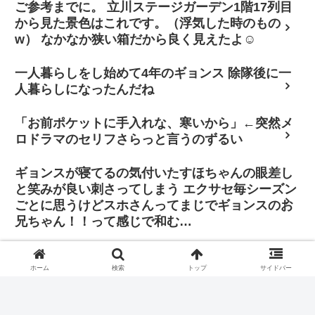
ご参考までに。 立川ステージガーデン1階17列目
から見た景色はこれです。（浮気した時のもの
w） なかなか狭い箱だから良く見えたよ☺
一人暮らしをし始めて4年のギョンス 除隊後に一
人暮らしになったんだね
「お前ポケットに手入れな、寒いから」←突然メ
ロドラマのセリフさらっと言うのずるい
ギョンスが寝てるの気付いたすほちゃんの眼差し
と笑みが良い刺さってしまう エクサセ毎シーズン
ごとに思うけどスホさんってまじでギョンスのお
兄ちゃん！！って感じで和む…
「その判断に振り回されたくはありません。僕は
自分の立ち位置で全力を尽くし、歌手と俳優双方
ホーム
検索
トップ
サイドバー
の正義を貫きたいと思っています」