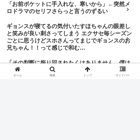
「お前ポケットに手入れな、寒いから」←突然メ
ロドラマのセリフさらっと言うのずるい
ギョンスが寝てるの気付いたすほちゃんの眼差し
と笑みが良い刺さってしまう エクサセ毎シーズン
ごとに思うけどスホさんってまじでギョンスのお
兄ちゃん！！って感じで和む…
「その判断に振り回されたくはありません。僕は
自分の立ち位置で全力を尽くし、歌手と俳優双方
ホーム
検索
トップ
サイドバー
の正義を貫きたいと思っています」
青龍映画賞のプレゼンターにギョンスさん🥹 短い髪をｷﾞｭｯと
セットしてるのも緊張ではにかんでるのも可愛いね🥹🫳🏼ﾞ
うりドギョンス氏カッコいい😃 映画祭が似合ってて最高です
わ。