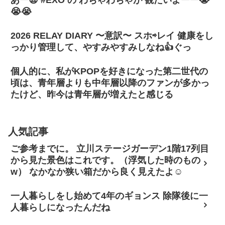
あー😫 #EXO の わちゃわちゃが 観たいよーー😭
😭😭
2026 RELAY DIARY 〜意訳〜 スホ⇨レイ 健康をし
っかり管理して、やすみやすみしなね👍ぐっ
個人的に、私がKPOPを好きになった第二世代の
頃は、青年層よりも中年層以降のファンが多かっ
たけど、昨今は青年層が増えたと感じる
人気記事
ご参考までに。 立川ステージガーデン1階17列目
から見た景色はこれです。（浮気した時のもの
w） なかなか狭い箱だから良く見えたよ☺
一人暮らしをし始めて4年のギョンス 除隊後に一
人暮らしになったんだね