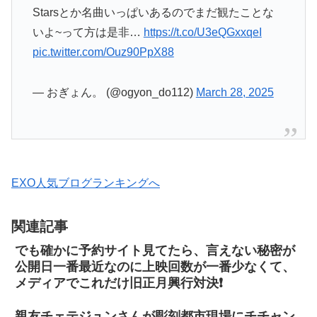
Starsとか名曲いっぱいあるのでまだ観たことな
いよ~って方は是非…
https://t.co/U3eQGxxqeI
pic.twitter.com/Ouz90PpX88
— おぎょん。 (@ogyon_do112)
March 28, 2025
EXO人気ブログランキングへ
関連記事
でも確かに予約サイト見てたら、言えない秘密が
公開日一番最近なのに上映回数が一番少なくて、
メディアでこれだけ旧正月興行対決❗️
親友チェテジュンさんが彫刻都市現場にチチャン