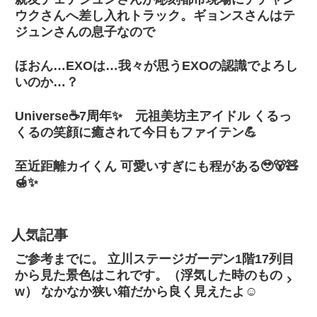
ウクさんへ差し入れトラック。ギョンスさんはテ
ジュンさんの息子なので
ほおん…EXOは…我々が思うEXOの認識でよろし
いのか…？
Universe☕7周年✨ 元祖美坊主アイドル くるっ
くるの笑顔に癒されて今日もファイテン💪
至近距離カイくん 可愛いすぎにも程がある🥹🐻🧸
🍯✨
人気記事
ご参考までに。 立川ステージガーデン1階17列目
から見た景色はこれです。（浮気した時のもの
w） なかなか狭い箱だから良く見えたよ☺