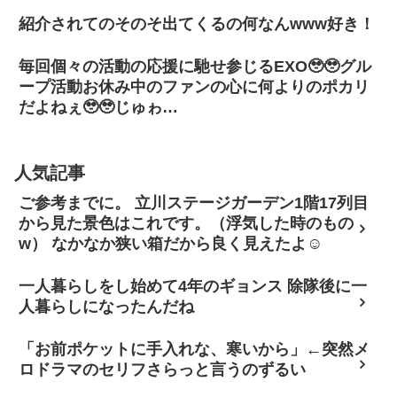
紹介されてのそのそ出てくるの何なんwww好き！
毎回個々の活動の応援に馳せ参じるEXO🥹🥹グル
ープ活動お休み中のファンの心に何よりのポカリ
だよねぇ🥹🥹じゅゎ…
人気記事
ご参考までに。 立川ステージガーデン1階17列目
から見た景色はこれです。（浮気した時のもの
w） なかなか狭い箱だから良く見えたよ☺
一人暮らしをし始めて4年のギョンス 除隊後に一
人暮らしになったんだね
「お前ポケットに手入れな、寒いから」←突然メ
ロドラマのセリフさらっと言うのずるい