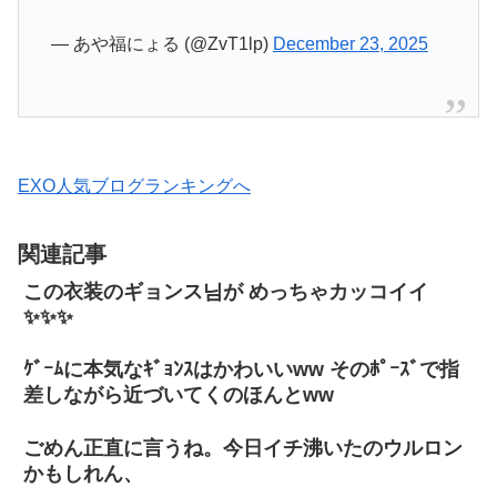
— あや福にょる (@ZvT1lp)
December 23, 2025
EXO人気ブログランキングへ
関連記事
この衣装のギョンス님が めっちゃカッコイイ
✨✨✨
ｹﾞｰﾑに本気なｷﾞｮﾝｽはかわいいww そのﾎﾟｰｽﾞで指
差しながら近づいてくのほんとww
ごめん正直に言うね。今日イチ沸いたのウルロン
かもしれん、