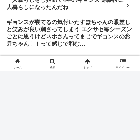
人暮らしになったんだね
ギョンスが寝てるの気付いたすほちゃんの眼差し
と笑みが良い刺さってしまう エクサセ毎シーズン
ごとに思うけどスホさんってまじでギョンスのお
兄ちゃん！！って感じで和む…
「その判断に振り回されたくはありません。僕は
自分の立ち位置で全力を尽くし、歌手と俳優双方
ホーム
検索
トップ
サイドバー
の正義を貫きたいと思っています」
自分の推しを待ってる時間は1,000年くらいの長さに感じたの
に他グルメンバーが除隊するのは光の速さの謎。
🎥トムンの公開日お知らせ📢の日にウリ🐧がIUちゃんのコン
テンツに主演✨のお知らせ📢📢