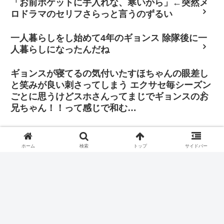
「お前ポケットに手入れな、寒いから」←突然メ
ロドラマのセリフさらっと言うのずるい
一人暮らしをし始めて4年のギョンス 除隊後に一
人暮らしになったんだね
ギョンスが寝てるの気付いたすほちゃんの眼差し
と笑みが良い刺さってしまう エクサセ毎シーズン
ごとに思うけどスホさんってまじでギョンスのお
兄ちゃん！！って感じで和む…
「その判断に振り回されたくはありません。僕は
自分の立ち位置で全力を尽くし、歌手と俳優双方
ホーム
検索
トップ
サイドバー
の正義を貫きたいと思っています」
カートでひとりスタッフさんを待つベッキョンさんかわいい
あまりにもかわいい