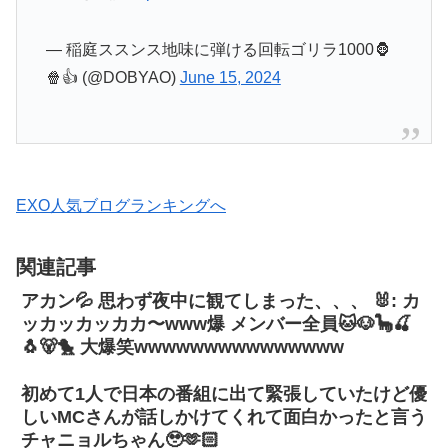
— 稲庭ススンス地味に弾ける回転ゴリラ1000🦍
🍿👍 (@DOBYAO)
June 15, 2024
EXO人気ブログランキングへ
関連記事
アカン💦 思わず夜中に観てしまった、、、 🐰: カ
ッカッカッカカ〜www爆 メンバー全員🐱🐶🦕🍒
🐧🐻🐤 大爆笑wwwwwwwwwwwwwww
初めて1人で日本の番組に出て緊張していたけど優
しいMCさんが話しかけてくれて面白かったと言う
チャニョルちゃん🥹🫶🏻