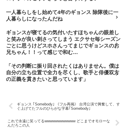
一人暮らしをし始めて4年のギョンス 除隊後に一
人暮らしになったんだね
ギョンスが寝てるの気付いたすほちゃんの眼差し
と笑みが良い刺さってしまう エクサセ毎シーズン
ごとに思うけどスホさんってまじでギョンスのお
兄ちゃん！！って感じで和む…
「その判断に振り回されたくはありません。僕は
自分の立ち位置で全力を尽くし、歌手と俳優双方
の正義を貫きたいと思っています」
ギョンス ｢Somebody｣ 《フル再掲》 台湾公演で興奮して、す
ぐ上げてたフルのひらがな字幕｢Somebody｣
これで永遠に笑ってるwwwwwwwwwwww どこまでオモローな
んだろこの人